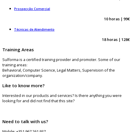
Prospecção Comercial
10 horas | 99€
Técnicas de Atendimento
18 horas | 128€
Training Areas
Sulforma is a certified training provider and promoter. Some of our
training areas:
Behavioral, Computer Science, Legal Matters, Supervision of the
organization/company.
Like to know more?
Interested in our products and services? Is there anything you were
looking for and did not find that this site?
Need to talk with us?
Mobile: +351 967 261 937