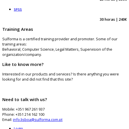
SPSS
30 horas | 240€
Training Areas
Sulforma is a certified training provider and promoter. Some of our
training areas:
Behavioral, Computer Science, Legal Matters, Supervision of the
organization/company.
Like to know more?
Interested in our products and services? Is there anything you were
looking for and did not find that this site?
Need to talk with us?
Mobile: +351 967 261 937
Phone: +351 214 162 100
Email:
info.lisboa@sulforma.com.pt
Login