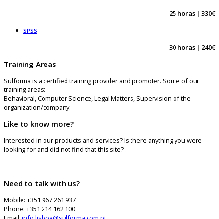
25 horas | 330€
SPSS
30 horas | 240€
Training Areas
Sulforma is a certified training provider and promoter. Some of our
training areas:
Behavioral, Computer Science, Legal Matters, Supervision of the
organization/company.
Like to know more?
Interested in our products and services? Is there anything you were
looking for and did not find that this site?
Need to talk with us?
Mobile: +351 967 261 937
Phone: +351 214 162 100
Email:
info.lisboa@sulforma.com.pt