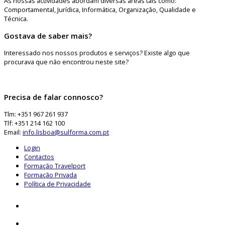
As nossas actividades abordam diversas áreas tais como:
Comportamental, Jurídica, Informática, Organização, Qualidade e
Técnica.
Gostava de saber mais?
Interessado nos nossos produtos e serviços? Existe algo que
procurava que não encontrou neste site?
Precisa de falar connosco?
Tlm: +351 967 261 937
Tlf: +351 214 162 100
Email:
info.lisboa@sulforma.com.pt
Login
Contactos
Formação Travelport
Formação Privada
Política de Privacidade