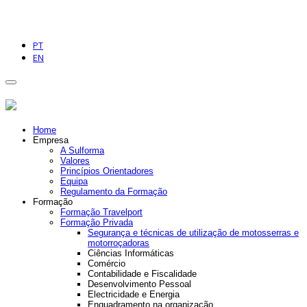
PT
EN
Home
Empresa
A Sulforma
Valores
Princípios Orientadores
Equipa
Regulamento da Formação
Formação
Formação Travelport
Formação Privada
Segurança e técnicas de utilização de motosserras e
motorroçadoras
Ciências Informáticas
Comércio
Contabilidade e Fiscalidade
Desenvolvimento Pessoal
Electricidade e Energia
Enquadramento na organização