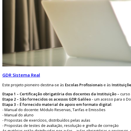
GDR Sistema Real
Este projeto pioneiro destina-se às
Escolas Profissionais
e às
Instituiçõ
Etapa 1 – Certificação obrigatória dos docentes da Instituição –
curso 
Etapa 2 – São fornecidos os acessos GDR Galileo -
um acesso para o Do
Etapa 3 – É fornecido material de apoio em formato digital:
- Manual do docente: Módulo Reservas, Tarifas e Emissões
- Manual do aluno
- Propostas de exercícios, distribuídos pelas aulas
- Propostas de testes de avaliação, resolução e grelha de correção
As matérias estão distribuidas por aulas – aulas obrigatórias e opcionais