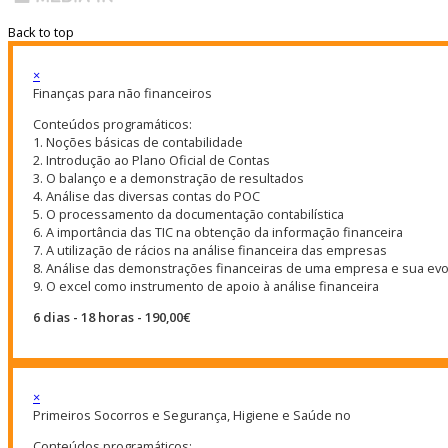
Back to top
×
Finanças para não financeiros
Conteúdos programáticos:
1. Noções básicas de contabilidade
2. Introdução ao Plano Oficial de Contas
3. O balanço e a demonstração de resultados
4. Análise das diversas contas do POC
5. O processamento da documentação contabilística
6. A importância das TIC na obtenção da informação financeira
7. A utilização de rácios na análise financeira das empresas
8. Análise das demonstrações financeiras de uma empresa e sua ev
9. O excel como instrumento de apoio à análise financeira
6 dias - 18 horas - 190,00€
×
Primeiros Socorros e Segurança, Higiene e Saúde no
Conteúdos programáticos: