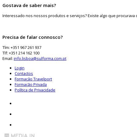
Gostava de saber mais?
Interessado nos nossos produtos e serviços? Existe algo que procurava 
Precisa de falar connosco?
Tlm: +351 967 261 937
Tlf: +351 214 162 100
Email:
info.lisboa@sulforma.com.pt
Login
Contactos
Formação Travelport
Formação Privada
Política de Privacidade